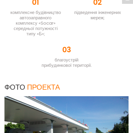
01
02
комплексне будівництво
підведення інженерних
автозаправного
мереж;
комплексу «Socar»
середньої потужності
типу «Б»;
03
благоустрій
прибудинкової території.
ФОТО
ПРОЕКТА