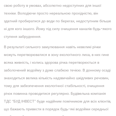
свою роботу в умовах, абсолютно недоступних для іншої
техніки. Володіючи просто нереальною прохідністю, він
здатний пробиратися до води по берегах, недоступним більше
ні для кого іншого. Йому під силу очищення каналів будь-якого
ступеня забруднення.
В результаті сильного замулювання навіть невеликі річки
можуть перетворюватися в зону екологічного лиха, в них гине
всяка живність, і колись здорова річка перетворюється в
заболочений водойму з дуже слабкою течією. В донному осаді
знаходиться велика кількість надзвичайно шкідливих речовин,
тому для забезпечення екологічної стабільності, очищення
річок повинна проводитися регулярно. Будівельна компанія
ТДС “БУД ІНВЕСТ” буде надійним помічником для всіх клієнтів,
що бажають привести в порядок будь-які водойми середньої