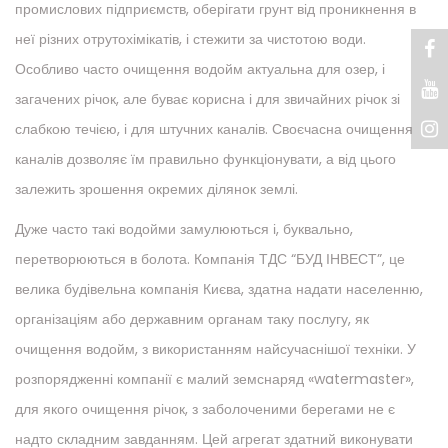
промислових підприємств, оберігати грунт від проникнення в
неї різних отрутохімікатів, і стежити за чистотою води.
Особливо часто очищення водойм актуальна для озер, і
загачених річок, але буває корисна і для звичайних річок зі
слабкою течією, і для штучних каналів. Своєчасна очищення
каналів дозволяє їм правильно функціонувати, а від цього
залежить зрошення окремих ділянок землі.
Дуже часто такі водойми замулюються і, буквально,
перетворюються в болота. Компанія ТДС “БУД ІНВЕСТ”, це
велика будівельна компанія Києва, здатна надати населенню,
організаціям або державним органам таку послугу, як
очищення водойм, з використанням найсучаснішої техніки. У
розпорядженні компанії є малий земснаряд «watermaster»,
для якого очищення річок, з заболоченими берегами не є
надто складним завданням. Цей агрегат здатний виконувати