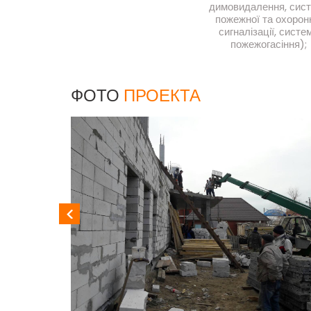
димовидалення, сис
пожежної та охорон
сигналізації, систе
пожежогасіння);
ФОТО
ПРОЕКТА