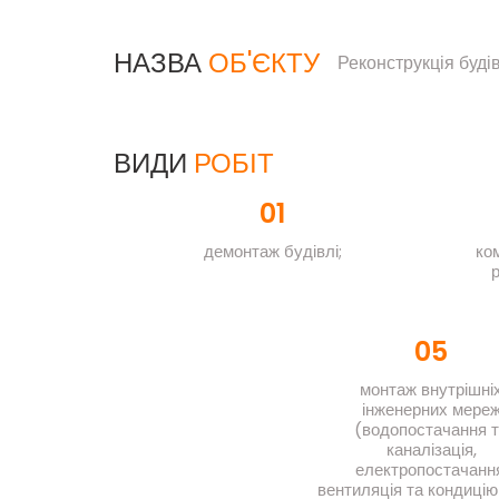
НАЗВА
ОБ'ЄКТУ
Реконструкція буді
ВИДИ
РОБІТ
01
демонтаж будівлі;
ко
р
05
монтаж внутрішні
інженерних мере
(водопостачання 
каналізація,
електропостачання
вентиляція та кондицію