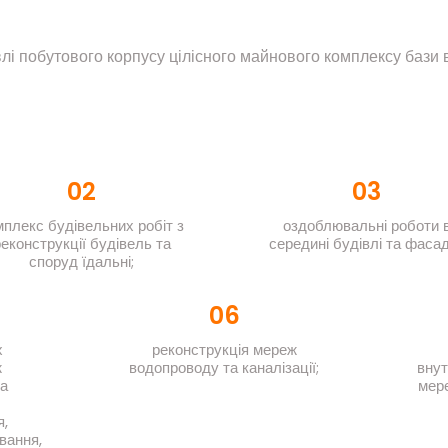
влі побутового корпусу цілісного майнового комплексу бази
02
03
мплекс будівельних робіт з
оздоблювальні роботи 
еконструкції будівель та
середині будівлі та фасад
споруд їдальні;
06
х
реконструкція мереж
ж
водопроводу та каналізації;
вну
та
мер
,
вання,