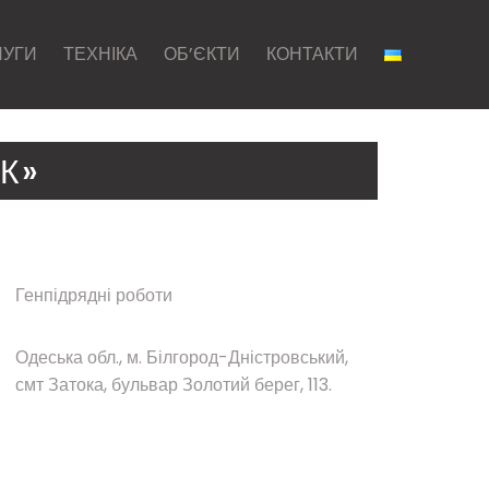
ЛУГИ
ТЕХНІКА
ОБ’ЄКТИ
КОНТАКТИ
К»
Генпідрядні роботи
Одеська обл., м. Білгород-Дністровський,
смт Затока, бульвар Золотий берег, 113.