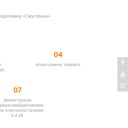
 відпочинку «Смуглянка»
04
в
влаштування покрівлі;
ів;
07
реконструкція
трішньомайданчикових
еж електропостачання
0.4 кВ.