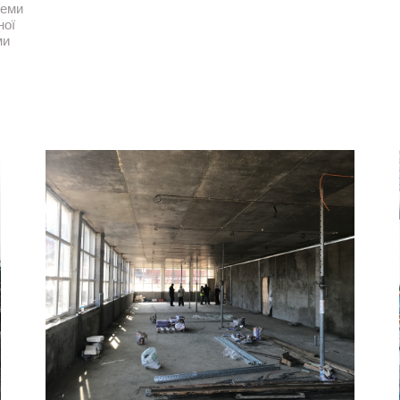
теми
ної
ми