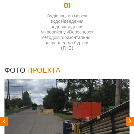
01
будівництво мереж
водовідведення
водовідведення
мікрорайону «Вересневе»
методом горизонтально-
направленого буріння
(ГНБ)
ФОТО
ПРОЕКТА